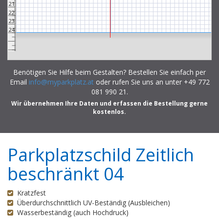
21
22
23
24
Benötigen Sie Hilfe beim Gestalten? Bestellen Sie einfach per
Email
info@myparkplatz.at
oder rufen Sie uns an unter +49 772
081 990 21.
Wir übernehmen Ihre Daten und erfassen die Bestellung gerne
kostenlos.
Parkplatzschild Zeitlich
beschränkt 04
Kratzfest
Überdurchschnittlich UV-Beständig (Ausbleichen)
Wasserbeständig (auch Hochdruck)