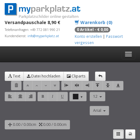
Versandpauschale 8,90 €
Warenkorb (0)
0 Artikel - € 0,00
Telefonanfragen: +49 772 081 990 21
Kundendienst:
info@myparkplatz.at
Konto erstellen
|
Passwort
vergessen
Text
Datei hochladen
Cliparts
12
B
I
U
▼
Arial
0.00
/
0.00
cm
0.00
/
0.00
cm