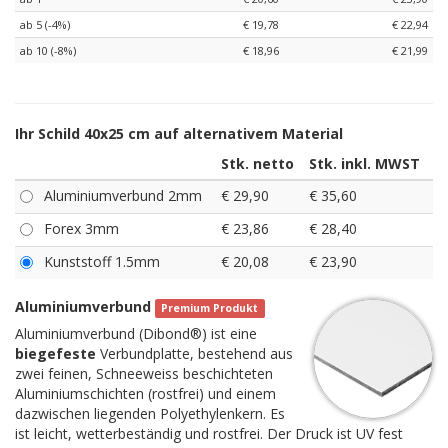
ab 5 (-4%)
€ 19,78
€ 22,94
ab 10 (-8%)
€ 18,96
€ 21,99
Ihr Schild 40x25 cm auf alternativem Material
Stk. netto
Stk. inkl. MWST
Aluminiumverbund 2mm
€ 29,90
€ 35,60
Forex 3mm
€ 23,86
€ 28,40
Kunststoff 1.5mm
€ 20,08
€ 23,90
Aluminiumverbund
Premium Produkt
Aluminiumverbund (Dibond®) ist eine
biegefeste
Verbundplatte, bestehend aus
zwei feinen, Schneeweiss beschichteten
Aluminiumschichten (rostfrei) und einem
dazwischen liegenden Polyethylenkern. Es
ist leicht, wetterbeständig und rostfrei. Der Druck ist UV fest