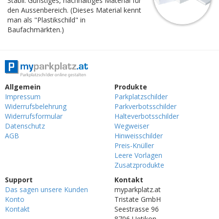
Stabil. Günstiges, nachhaltiges Material für
den Aussenbereich. (Dieses Material kennt
man als "Plastikschild" in
Baufachmärkten.)
Allgemein
Produkte
Impressum
Parkplatzschilder
Widerrufsbelehrung
Parkverbotsschilder
Widerrufsformular
Halteverbotsschilder
Datenschutz
Wegweiser
AGB
Hinweisschilder
Preis-Knüller
Leere Vorlagen
Zusatzprodukte
Support
Kontakt
Das sagen unsere Kunden
myparkplatz.at
Konto
Tristate GmbH
Kontakt
Seestrasse 96
8706 Uetikon