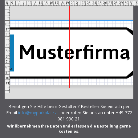
7
8
9
10
11
12
13
14
15
16
17
18
19
20
21
22
23
24
25
26
27
28
29
30
31
3
0
1
2
Musterfirma
3
4
5
6
7
8
9
10
11
Benötigen Sie Hilfe beim Gestalten? Bestellen Sie einfach per
Email
info@myparkplatz.at
oder rufen Sie uns an unter +49 772
081 990 21.
Wir übernehmen Ihre Daten und erfassen die Bestellung gerne
kostenlos.