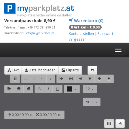
Versandpauschale 8,90 €
Warenkorb (0)
0 Artikel - € 0,00
Telefonanfragen: +49 772 081 990 21
Kundendienst:
info@myparkplatz.at
Konto erstellen
|
Passwort
vergessen
Text
Datei hochladen
Cliparts
12
B
I
U
▼
Arial
0.00
/
0.00
cm
0.00
/
0.00
cm