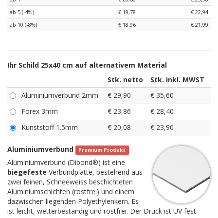
ab 5 (-4%)
€ 19,78
€ 22,94
ab 10 (-8%)
€ 18,96
€ 21,99
Ihr Schild 25x40 cm auf alternativem Material
Stk. netto
Stk. inkl. MWST
Aluminiumverbund 2mm
€ 29,90
€ 35,60
Forex 3mm
€ 23,86
€ 28,40
Kunststoff 1.5mm
€ 20,08
€ 23,90
Aluminiumverbund
Premium Produkt
Aluminiumverbund (Dibond®) ist eine
biegefeste
Verbundplatte, bestehend aus
zwei feinen, Schneeweiss beschichteten
Aluminiumschichten (rostfrei) und einem
dazwischen liegenden Polyethylenkern. Es
ist leicht, wetterbeständig und rostfrei. Der Druck ist UV fest