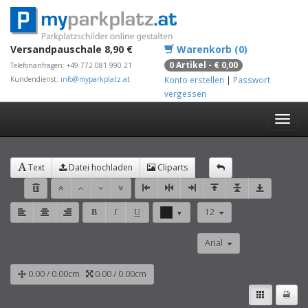
Versandpauschale 8,90 €
Warenkorb (0)
0 Artikel - € 0,00
Telefonanfragen: +49 772 081 990 21
Kundendienst:
info@myparkplatz.at
Konto erstellen
|
Passwort
vergessen
Text
Datei hochladen
Cliparts
12
B
I
U
▼
Arial
0.00
/
0.00
cm
0.00
/
0.00
cm