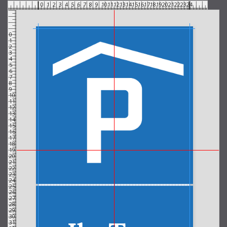
0
1
2
3
4
5
6
7
8
9
10
11
12
13
14
15
16
17
18
19
20
21
22
23
24
0
1
2
3
4
5
6
7
8
9
10
11
12
13
14
15
16
17
18
19
20
21
22
23
24
25
26
27
28
29
30
31