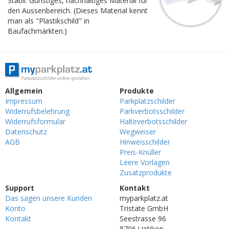
Stabil. Günstiges, nachhaltiges Material für
den Aussenbereich. (Dieses Material kennt
man als "Plastikschild" in
Baufachmärkten.)
Allgemein
Produkte
Impressum
Parkplatzschilder
Widerrufsbelehrung
Parkverbotsschilder
Widerrufsformular
Halteverbotsschilder
Datenschutz
Wegweiser
AGB
Hinweisschilder
Preis-Knüller
Leere Vorlagen
Zusatzprodukte
Support
Kontakt
Das sagen unsere Kunden
myparkplatz.at
Konto
Tristate GmbH
Kontakt
Seestrasse 96
8706 Uetikon