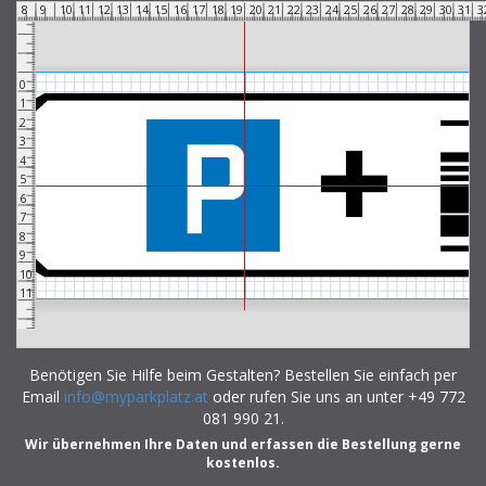
7
8
9
10
11
12
13
14
15
16
17
18
19
20
21
22
23
24
25
26
27
28
29
30
31
3
0
1
2
3
4
5
6
7
8
9
10
11
Benötigen Sie Hilfe beim Gestalten? Bestellen Sie einfach per
Email
info@myparkplatz.at
oder rufen Sie uns an unter +49 772
081 990 21.
Wir übernehmen Ihre Daten und erfassen die Bestellung gerne
kostenlos.