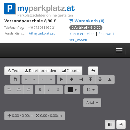
Versandpauschale 8,90 €
Warenkorb (0)
0 Artikel - € 0,00
Telefonanfragen: +49 772 081 990 21
Kundendienst:
info@myparkplatz.at
Konto erstellen
|
Passwort
vergessen
Text
Datei hochladen
Cliparts
12
B
I
U
▼
Arial
0.00
/
0.00
cm
0.00
/
0.00
cm