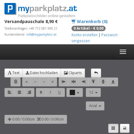
Versandpauschale 8,90 €
Warenkorb (0)
0 Artikel - € 0,00
Telefonanfragen: +49 772 081 990 21
Kundendienst:
info@myparkplatz.at
Konto erstellen
|
Passwort
vergessen
Text
Datei hochladen
Cliparts
12
B
I
U
▼
Arial
0.00
/
0.00
cm
0.00
/
0.00
cm