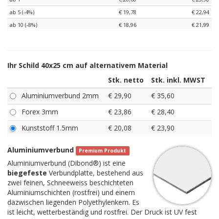
ab 5 (-4%)
€ 19,78
€ 22,94
ab 10 (-8%)
€ 18,96
€ 21,99
Ihr Schild 40x25 cm auf alternativem Material
Stk. netto
Stk. inkl. MWST
Aluminiumverbund 2mm
€ 29,90
€ 35,60
Forex 3mm
€ 23,86
€ 28,40
Kunststoff 1.5mm
€ 20,08
€ 23,90
Aluminiumverbund
Premium Produkt
Aluminiumverbund (Dibond®) ist eine
biegefeste
Verbundplatte, bestehend aus
zwei feinen, Schneeweiss beschichteten
Aluminiumschichten (rostfrei) und einem
dazwischen liegenden Polyethylenkern. Es
ist leicht, wetterbeständig und rostfrei. Der Druck ist UV fest