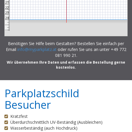
21
22
23
24
Benötigen Sie Hilfe beim Gestalten? Bestellen Sie einfach per
Email
info@myparkplatz.at
oder rufen Sie uns an unter +49 772
081 990 21.
Wir übernehmen Ihre Daten und erfassen die Bestellung gerne
kostenlos.
Parkplatzschild
Besucher
Kratzfest
Überdurchschnittlich UV-Beständig (Ausbleichen)
Wasserbeständig (auch Hochdruck)